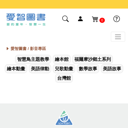
0
愛智圖書 /
影音專區
智慧鳥主題教學
繪本館
福爾摩沙鄉土系列
繪本動畫
美語律動
兒歌動畫
數學故事
美語故事
台灣館