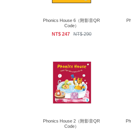
Phonics House 6（附影音QR
P
Code）
NT$ 247
NT$ 290
Phonics House 2（附影音QR
P
Code）