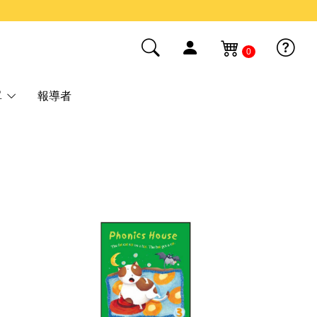
0
單
報導者