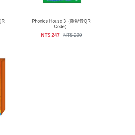
QR
Phonics House 3（附影音QR
Code）
NT$ 247
NT$ 290
）