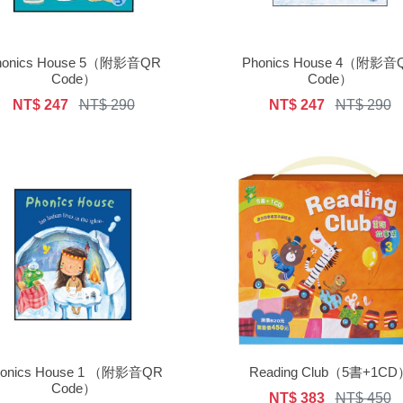
honics House 5（附影音QR
Phonics House 4（附影音
Code）
Code）
NT$ 247
NT$ 290
NT$ 247
NT$ 290
honics House 1 （附影音QR
Reading Club（5書+1CD
Code）
NT$ 383
NT$ 450