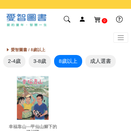
0
愛智圖書 /
8歲以上
2-4歲
3-8歲
8歲以上
成人選書
幸福靠山---甲仙山腳下的