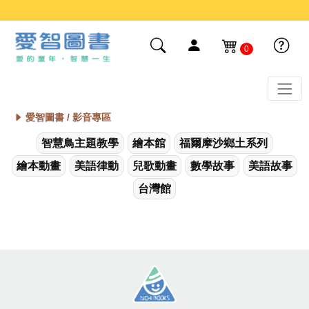
0
愛智圖書 /
影音專區
智慧鳥主題教學
繪本館
福爾摩沙鄉土系列
繪本動畫
美語律動
兒歌動畫
數學故事
美語故事
台灣館