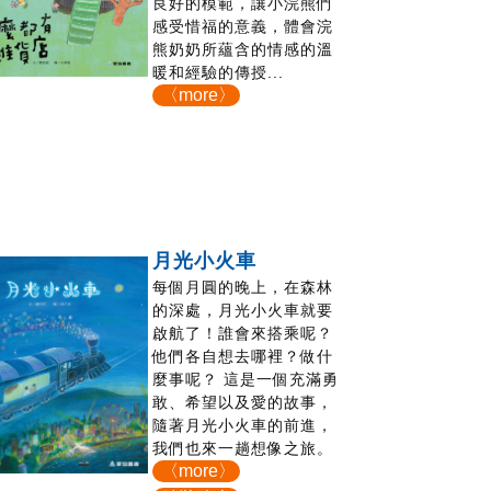
良好的模範，讓小浣熊們
感受惜福的意義，體會浣
熊奶奶所蘊含的情感的溫
暖和經驗的傳授...
〈more〉
月光小火車
每個月圓的晚上，在森林
的深處，月光小火車就要
啟航了！誰會來搭乘呢？
他們各自想去哪裡？做什
麼事呢？ 這是一個充滿勇
敢、希望以及愛的故事，
隨著月光小火車的前進，
我們也來一趟想像之旅。
〈more〉