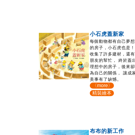
小石虎蓋新家
每個動物都有自己夢
的房子，小石虎也是！
收集了許多建材，還
朋友的幫忙， 終於蓋
理想中的房子，後來
為自己的關係， 讓成
美事有了缺憾。
〈more〉
精裝繪本
布布的新工作