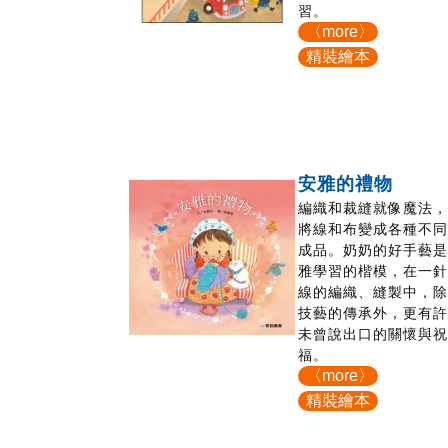
習。
〈more〉
精裝繪本
安雅的禮物
編織和裁縫就像魔法
將線和布變成各種不
成品。奶奶的好手藝
雅學習的楷模，在一
線的編織、縫製中，
技藝的傳承外，更有
未曾說出口的關懷與
福。
〈more〉
精裝繪本