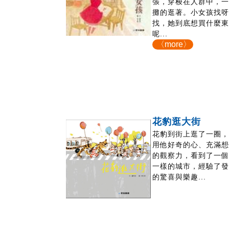
張，穿梭在人群中，
攤的逛著。小女孩找
找，她到底想買什麼
呢...
〈more〉
花豹逛大街
花豹到街上逛了一圈
用他好奇的心、充滿
的觀察力，看到了一
一樣的城市，經驗了
的驚喜與樂趣...