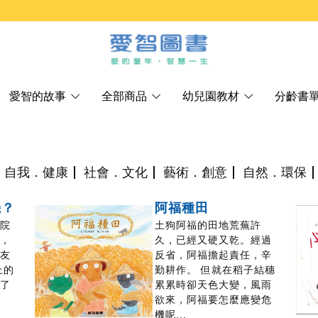
愛智的故事
全部商品
幼兒園教材
分齡書
自我．健康
社會．文化
藝術．創意
自然．環保
機？
阿福種田
醫院
土狗阿福的田地荒蕪許
日，
久，已經又硬又乾。經過
朋友
反省，阿福擔起責任，辛
上的
勤耕作。 但就在稻子結穗
啟了
累累時卻天色大變，風雨
欲來，阿福要怎麼應變危
機呢...