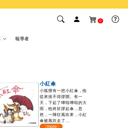
0
單
報導者
小紅傘
小狐狸有一把小紅傘，他
從來捨不得撐開。有一
天，下起了嘩啦嘩啦的大
雨，他終於撐起傘，忽
然，一陣狂風吹來，小紅
傘被風吹走了…
〈more〉