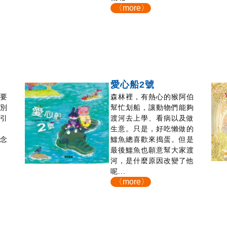
〈more〉
司
愛心船2號
天要
森林裡，有熱心的猴阿伯
看別
幫忙划船，讓動物們能夠
、引
渡河去上學、看病以及做
在
生意。只是，好吃懶做的
意念
鱷魚總喜歡來搗蛋。但是
最後鱷魚也願意幫大家渡
河，是什麼原因改變了他
呢...
〈more〉