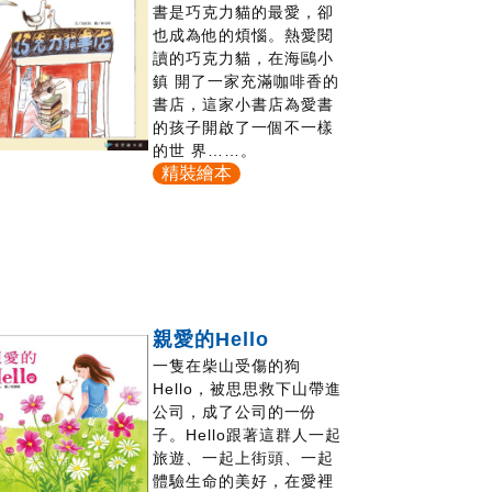
書是巧克力貓的最愛，卻
也成為他的煩惱。熱愛閱
讀的巧克力貓，在海鷗小
鎮 開了一家充滿咖啡香的
書店，這家小書店為愛書
的孩子開啟了一個不一樣
的世 界……。
精裝繪本
親愛的Hello
一隻在柴山受傷的狗
Hello，被思思救下山帶進
公司，成了公司的一份
子。Hello跟著這群人一起
旅遊、一起上街頭、一起
體驗生命的美好，在愛裡