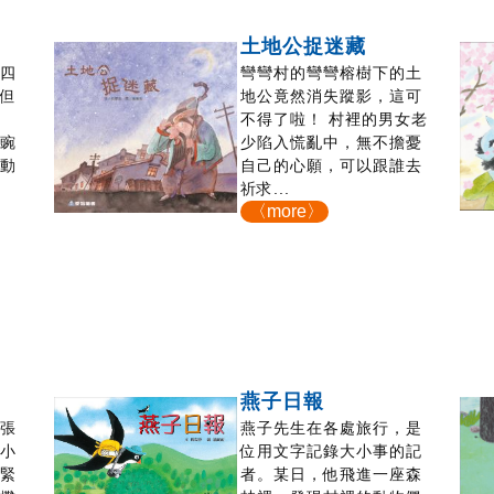
土地公捉迷藏
，四
彎彎村的彎彎榕樹下的土
，但
地公竟然消失蹤影，這可
興
不得了啦！ 村裡的男女老
。豌
少陷入慌亂中，無不擔憂
互動
自己的心願，可以跟誰去
祈求...
〈more〉
燕子日報
開張
燕子先生在各處旅行，是
的小
位用文字記錄大小事的記
些緊
者。某日，他飛進一座森