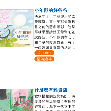
小年獸的好爸爸
快過年了，年獸卻只能砍
柴嘆氣。當小年獸知道爸
爸之前的惡名昭彰，他祭
拜糖果懇請灶王爺幫爸爸
說好話。小年獸的孝心，
和年獸的改過自新，有了
一個溫馨又喜氣的結局...
〈more〉
精裝繪本
什麼都有雜貨店
愛物惜物的浣熊奶奶，將
廢棄的垃圾變成了有用的
好東西，為下一代立下了