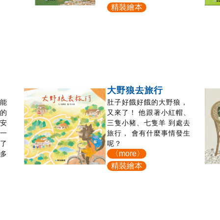
精裝繪本
大野狼去旅行
，能
肚子好餓好餓的大野狼，
同的
又來了！ 他跟著小紅帽、
是安
三隻小豬、七隻羊 到處去
針一
旅行， 會有什麼事情發生
除了
呢？
〈more〉
許多
祝
精裝繪本