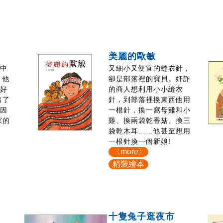
美麗的歐敏
想中
又細小又便宜的縫衣針，
 他
卻是部落裡的寶貝。奸詐
有好
的商人想利用小小縫衣
出了
針，到部落裡換東西他用
卻因
一根針，換一窩母雞和小
家的
雞、換兩袋乾香菇、換三
袋乾木耳……他甚至想用
一根針換一個新娘!
〈more〉
精裝繪本
十隻兔子逛夜市