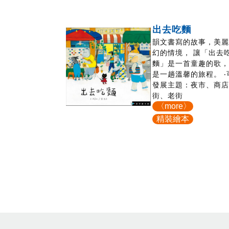
出去吃麵
韻文書寫的故事，美
幻的情境， 讓「出去
麵」是一首童趣的歌，
是一趟溫馨的旅程。 ‧
發展主題：夜市、商
街、老街
〈more〉
精裝繪本