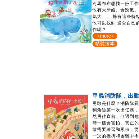
河馬布布想找一份工
他有大牙齒、會憋氣
氣大…… 擁有這些特
他可以找到 適合自己
作嗎？
〈more〉
精裝繪本
甲蟲消防隊，出
勇敢是什麼？消防隊
獨角仙第一次出任務
然勇往直前，但遇到
時一樣會害怕。真正
敢需要練習和累積，
一次的挫折和困難中