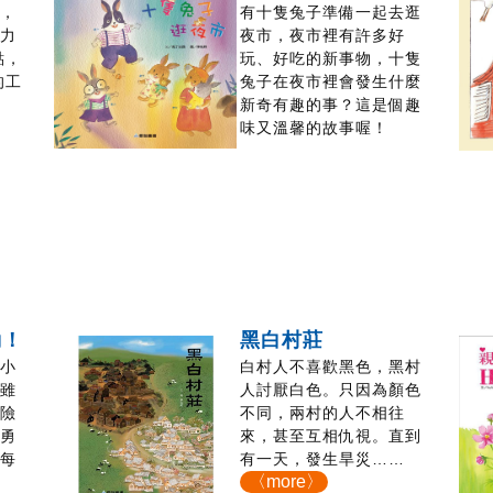
作，
有十隻兔子準備一起去逛
、力
夜市，夜市裡有許多好
點，
玩、好吃的新事物，十隻
的工
兔子在夜市裡會發生什麼
新奇有趣的事？這是個趣
味又溫馨的故事喔！
動！
黑白村莊
員小
白村人不喜歡黑色，黑村
，雖
人討厭白色。只因為顏色
危險
不同，兩村的人不相往
的勇
來，甚至互相仇視。直到
從每
有一天，發生旱災……
〈more〉
學