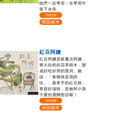
他們一起學習；在學習中
留下永恆。
〈more〉
精裝繪本
紅豆阿嬤
紅豆阿嬤是個魔法阿嬤，
將大自然的花草樹木，變
成好吃好用的寶貝。她
說：「食物就是我的
信。」最拿手的紅豆糕，
香甜好滋味，是她和小孫
子愛的通關密語喔！
〈more〉
精裝繪本