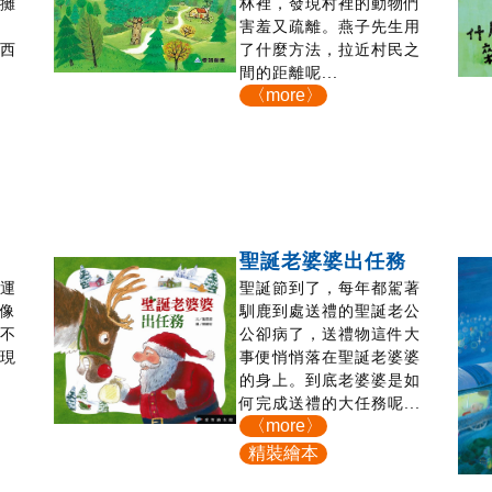
一攤
林裡，發現村裡的動物們
呀
害羞又疏離。燕子先生用
東西
了什麼方法，拉近村民之
間的距離呢...
〈more〉
聖誕老婆婆出任務
，運
聖誕節到了，每年都駕著
想像
馴鹿到處送禮的聖誕老公
個不
公卻病了，送禮物這件大
發現
事便悄悄落在聖誕老婆婆
的身上。到底老婆婆是如
何完成送禮的大任務呢...
〈more〉
精裝繪本