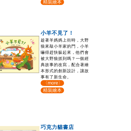
精裝繪本
小羊不見了！
趁著羊媽媽上街時，大野
狼來敲小羊家的門，小羊
嚇得趕快躲起來，他們會
被大野狼抓到嗎？一個經
典故事的改寫，配合著繪
本形式的創新設計，讓故
事有了新生命。
〈more〉
精裝繪本
巧克力貓書店