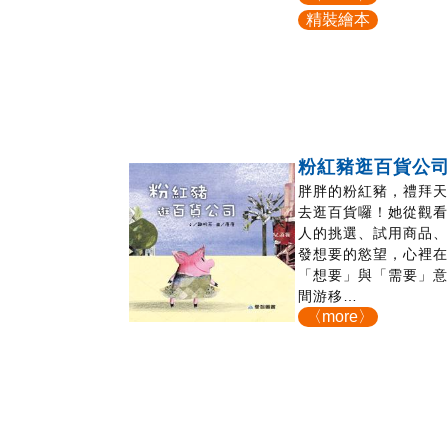
精裝繪本
粉紅豬逛百貨公
胖胖的粉紅豬，禮拜
去逛百貨囉！她從觀
人的挑選、試用商品
發想要的慾望，心裡
「想要」與「需要」
間游移…
〈more〉