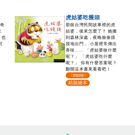
虎姑婆吃饅頭
麗奇
那個台灣民間故事裡的虎
吃
姑婆，後來怎麼了？ 她搬
 也
到森林深處，夜晚偷偷摸
可
摸地出門， 小屋裡常傳出
店
香味…… 「虎姑婆做什麼
呢？」 「虎姑婆吃什麼
呢？」 你有什麼答案呢？
翻開這本書來看看吧！
〈more〉
精裝繪本