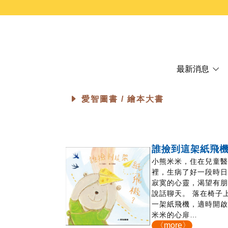
最新消息
愛智圖書 /
繪本大書
誰撿到這架紙飛
小熊米米，住在兒童
裡，生病了好一段時
寂寞的心靈，渴望有
說話聊天。 落在椅子
一架紙飛機，適時開
米米的心扉…
〈more〉