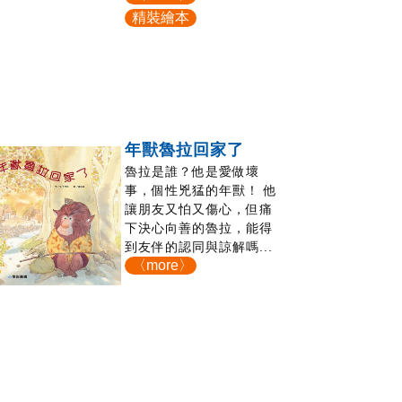
精裝繪本
年獸魯拉回家了
魯拉是誰？他是愛做壞
事，個性兇猛的年獸！ 他
讓朋友又怕又傷心，但痛
下決心向善的魯拉，能得
到友伴的認同與諒解嗎...
〈more〉