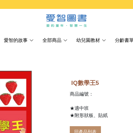
愛智的故事
全部商品
幼兒園教材
分齡書
IQ數學王5
商品編號：
★適中班
★附形狀板、貼紙
回產品列表