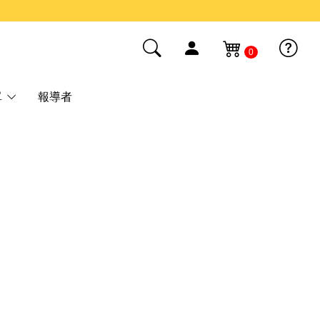
0
單
報導者