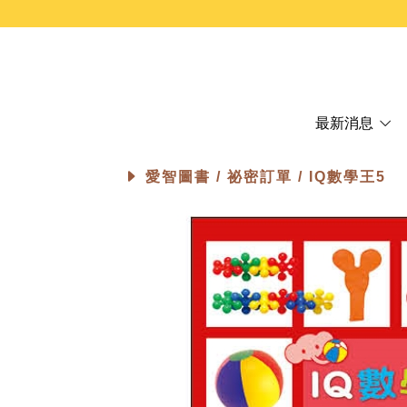
最新消息
愛智圖書 /
祕密訂單
/ IQ數學王5