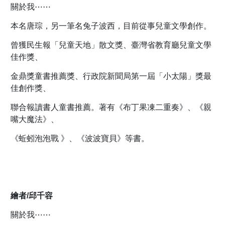
關於我⋯⋯
本名唐琮，另一筆名兔子波西，目前從事兒童文學創作。
曾獲民生報「兒童天地」散文獎、臺灣省教育廳兒童文學
佳作獎、
金鼎獎童書推薦獎、行政院新聞局第一屆「小太陽」獎最
佳創作獎、
聯合報讀書人童書推薦。著有《布丁果凍二重奏》、《親
嘴大魔法》、
《蚯蚓泡泡戰 》、《波波寶貝》等書。
繪者/邱千容
關於我⋯⋯